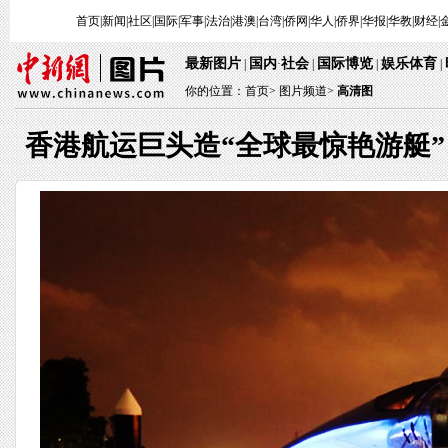
首页
|
新闻
|
社区
|
国际
|
军事
|
法治
|
港澳
|
台湾
|
侨网
|
华人
|
侨界
|
华报
|
华教
|
财经
|
最新图片
国内
社会
国际博览
娱乐体育
|
·
|
|
|
你的位置：
首页
>
图片频道>
高清图
香港航运巨头造“全球最惊艳游艇”