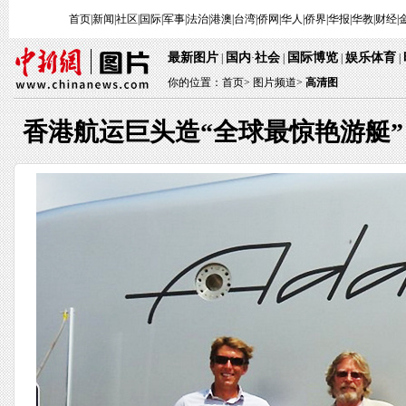
首页
|
新闻
|
社区
|
国际
|
军事
|
法治
|
港澳
|
台湾
|
侨网
|
华人
|
侨界
|
华报
|
华教
|
财经
|
最新图片
国内
社会
国际博览
娱乐体育
|
·
|
|
|
你的位置：
首页
>
图片频道>
高清图
香港航运巨头造“全球最惊艳游艇”