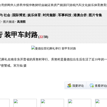
台湾
|
侨网
|
华人
|
侨界
|
华报
|
华教
|
财经
|
金融
|
证券
|
房产
|
能源
|
IT
|
游戏
|
汽车
|
文化
|
娱乐
|
体育
|
教育
|
内
社会
国际博览
娱乐体育
时尚魅影
军事科技
港澳台侨
图片专集
·
|
|
|
|
|
|
页
>
图片频道>
高清图
 装甲车封路
(
22
/
38
)
世纪葬礼在南非东开普省的库努村举行。库努村是曼德拉出生后生活了近10年的
密警戒。宋方灿 摄
我要评论
查看评论