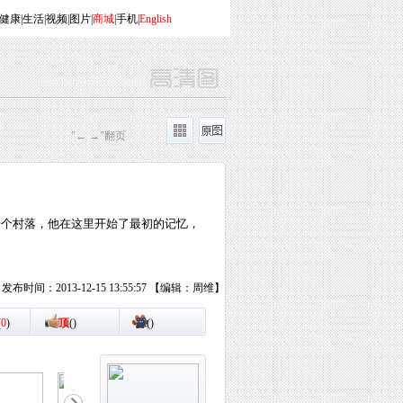
健康
|
生活
|
视频
|
图片
|
商城
|
手机
|
English
"← →"翻页
一个村落，他在这里开始了最初的记忆，
发布时间：2013-12-15 13:55:57 【编辑：周维】
(
0
)
顶
(
)
踩
(
)