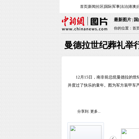
首页
|
新闻
|
社区
|
国际
|
军事
|
法治
|
港澳
|
最新图片
国
|
你的位置：
首
曼德拉世纪葬礼举行
12月15日，南非前总统曼德拉的
并度过了快乐的童年。图为军方装甲车严
分享到:
更多...