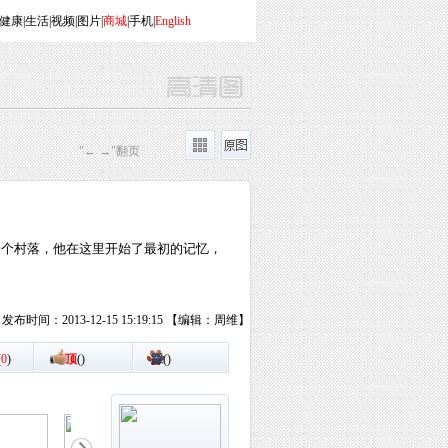
健康
|
生活
|
视频
|
图片
|
商城
|
手机
|
English
"← →"翻页
一个村落，他在这里开始了最初的记忆，
发布时间：2013-12-15 15:19:15 【编辑：周维】
(
0
)
顶
(
)
踩
(
)