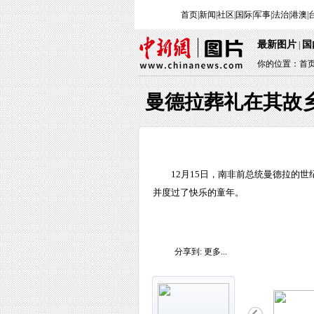
首页
|
新闻
|
社区
|
国际
|
军事
|
法治
|
港澳
|
最新图片
国
|
你的位置：
首
曼德拉葬礼在其故
12月15日，南非前总统曼德拉的
并度过了快乐的童年。
分享到:
更多...