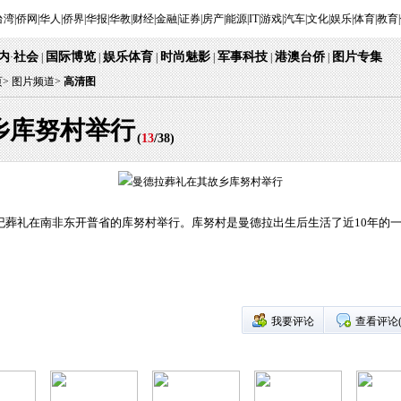
台湾
|
侨网
|
华人
|
侨界
|
华报
|
华教
|
财经
|
金融
|
证券
|
房产
|
能源
|
IT
|
游戏
|
汽车
|
文化
|
娱乐
|
体育
|
教育
|
内
社会
国际博览
娱乐体育
时尚魅影
军事科技
港澳台侨
图片专集
·
|
|
|
|
|
|
页
>
图片频道>
高清图
乡库努村举行
(
13
/
38
)
世纪葬礼在南非东开普省的库努村举行。库努村是曼德拉出生后生活了近10年的
我要评论
查看评论