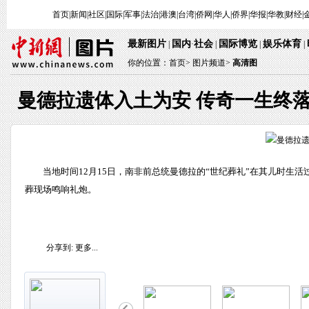
首页
|
新闻
|
社区
|
国际
|
军事
|
法治
|
港澳
|
台湾
|
侨网
|
华人
|
侨界
|
华报
|
华教
|
财经
|
最新图片
国内
社会
国际博览
娱乐体育
|
·
|
|
|
你的位置：
首页
>
图片频道>
高清图
曼德拉遗体入土为安 传奇一生终
当地时间12月15日，南非前总统曼德拉的“世纪葬礼”在其儿时
葬现场鸣响礼炮。
分享到:
更多...