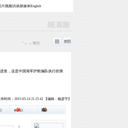
图片
|
视频
|
访谈
|
新媒体
|
English
"← →"翻页
西进发，这是中国海军护航编队执行的第
布时间：2015-05-14 21:25:42 【编辑：杨彦宇】
(
)
顶
(
)
踩
(
)