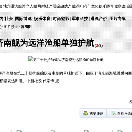
会
|
地方
|
港澳
|
台湾
|
华人
|
侨网
|
财经
|
产经
|
金融
|
房产
|
能源
|
IT
|
汽车
|
文化
|
娱乐
|
体育
|
健康
|
生活
|
内
社会
国际博览
娱乐体育
时尚魅影
军事科技
港澳台侨
图片专集
·
|
|
|
|
|
|
页
>
图片频道>
高清图
济南舰为远洋渔船单独护航
(
2
/
9
)
籍远洋渔船在第二十批护航编队济南舰的单独护送下，由亚丁湾东部海域缓缓向
横幅表达谢意。中新社发 代宗锋 摄
发
我要评论
查看评论