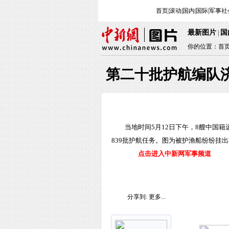
首页
|
滚动
|
国内
|
国际
|
军事
社
最新图片
国
|
你的位置：
首
第二十批护航编队
当地时间5月12日下午，8艘中国
839批护航任务。图为被护渔船纷纷挂出
点击进入中新网军事频道
分享到:
更多...