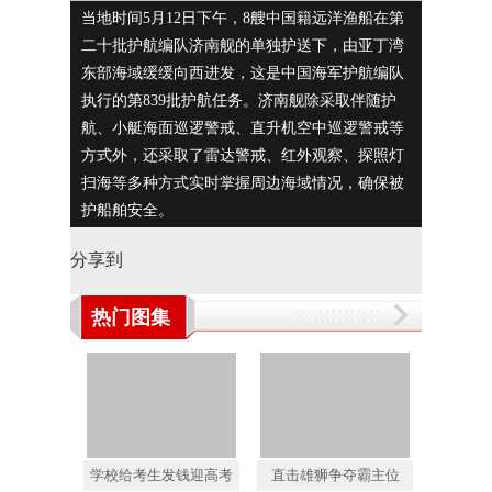
当地时间5月12日下午，8艘中国籍远洋渔船在第
图为被
二十批护航编队济南舰的单独护送下，由亚丁湾
东部海域缓缓向西进发，这是中国海军护航编队
执行的第839批护航任务。济南舰除采取伴随护
航、小艇海面巡逻警戒、直升机空中巡逻警戒等
方式外，还采取了雷达警戒、红外观察、探照灯
扫海等多种方式实时掌握周边海域情况，确保被
护船舶安全。
分享到
热门图集
学校给考生发钱迎高考
直击雄狮争夺霸主位