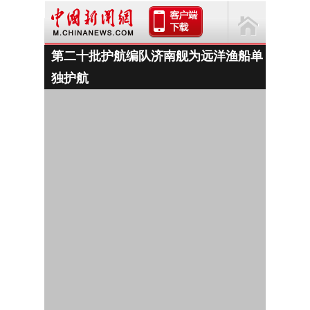
第二十批护航编队济南舰为远洋渔船单
第二十
独护航
独护航