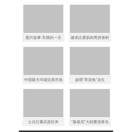
图片故事:车模的一天
健美比赛肌肉男拼身材
中国最大玛瑙交易市场
超萌"草泥兔"走红
士兵扛重武器狂奔
"脸基尼"大妈重现青岛