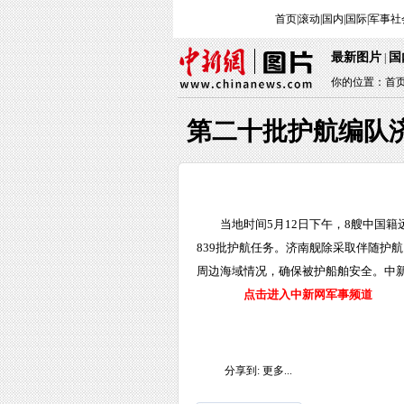
首页
|
滚动
|
国内
|
国际
|
军事
社
最新图片
国
|
你的位置：
首
第二十批护航编队
当地时间5月12日下午，8艘中国
839批护航任务。济南舰除采取伴随护
周边海域情况，确保被护船舶安全。中新
点击进入中新网军事频道
分享到:
更多...