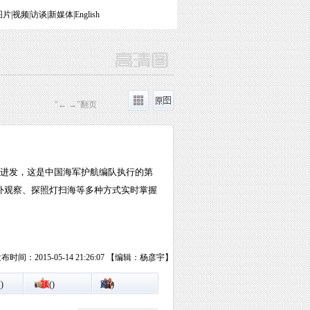
图片
|
视频
|
访谈
|
新媒体
|
English
"← →"翻页
西进发，这是中国海军护航编队执行的第
外观察、探照灯扫海等多种方式实时掌握
布时间：2015-05-14 21:26:07 【编辑：杨彦宇】
(
)
顶
(
)
踩
(
)