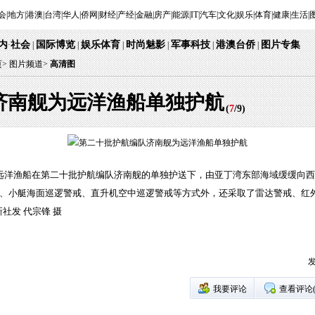
会
|
地方
|
港澳
|
台湾
|
华人
|
侨网
|
财经
|
产经
|
金融
|
房产
|
能源
|
IT
|
汽车
|
文化
|
娱乐
|
体育
|
健康
|
生活
|
内
社会
国际博览
娱乐体育
时尚魅影
军事科技
港澳台侨
图片专集
·
|
|
|
|
|
|
页
>
图片频道>
高清图
济南舰为远洋渔船单独护航
(
7
/
9
)
籍远洋渔船在第二十批护航编队济南舰的单独护送下，由亚丁湾东部海域缓缓向
航、小艇海面巡逻警戒、直升机空中巡逻警戒等方式外，还采取了雷达警戒、红
社发 代宗锋 摄
发
我要评论
查看评论