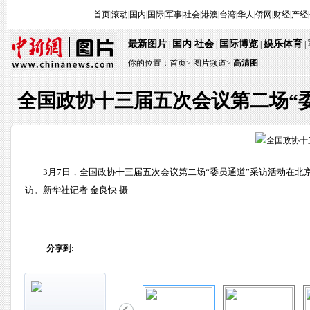
首页
|
滚动
|
国内
|
国际
|
军事
|
社会
|
港澳
|
台湾
|
华人
|
侨网
|
财经
|
产经
|
最新图片
国内
社会
国际博览
娱乐体育
 | 
·
 | 
 | 
 
 | 
你的位置：
首页
> 
图片频道>
 
高清图
全国政协十三届五次会议第二场“
 3月7日，全国政协十三届五次会议第二场“委员通道”采访活动在
访。新华社记者 金良快 摄
分享到: