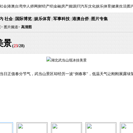
社会
|
港澳
|
台湾
|
华人
|
侨网
|
财经
|
产经
|
金融
|
房产
|
能源
|
IT
|
汽车
|
文化
|
娱乐
|
体育
|
健康
|
生活
|
图
内
社会
国际博览
娱乐体育
军事科技
港澳台侨
图片专集
·
 | 
 | 
 
 | 
 | 
 | 
页
> 
图片频道>
 
高清图
美景
 (
23
/
28
) 
景。当日正值春分节气，武当山景区却经历一波“倒春寒”，低温天气让刚刚展露