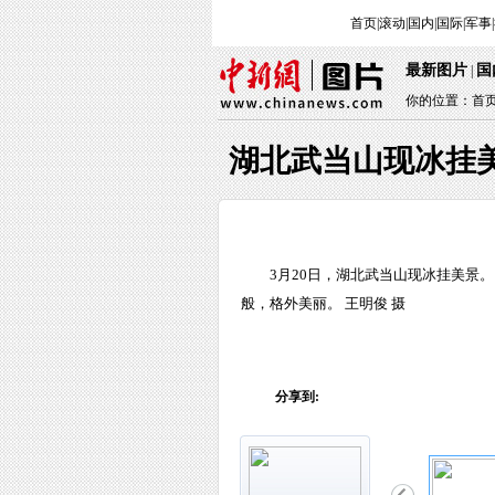
首页
|
滚动
|
国内
|
国际
|
军事
|
最新图片
国
 | 
你的位置：
首
湖北武当山现冰挂
 3月20日，湖北武当山现冰挂美
般，格外美丽。 王明俊 摄
分享到: