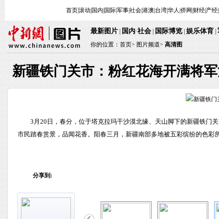
首页
|
滚动
|
国内
|
国际
|
军事
|
社会
|
港澳
|
台湾
|
华人
|
侨网
|
财经
|
产经
|
最新图片
国内
社会
国际博览
娱乐体育
 | 
·
 | 
 | 
 
 | 
你的位置：
首页
> 
图片频道>
 
高清图
新疆铁门关市：粉红花海开满将军
 3月20日，春分，位于塔克拉玛干沙漠北缘、天山脚下的新疆铁
市民踏春赏景，品闻花香。阳春三月，新疆南部多地被五彩缤纷的色彩所覆
分享到: