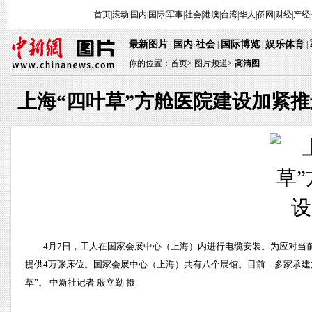
首页
|
滚动
|
国内
|
国际
|
军事
|
社会
|
港澳
|
台湾
|
华人
|
侨网
|
财经
|
产经
|
最新图片
国内
社会
国际博览
娱乐体育
 | 
·
 | 
 | 
 
 | 
你的位置：
首页
> 
图片频道>
 
高清图
上海“四叶草”方舱医院建设加紧推
 4月7日，工人在国家会展中心（上海）内进行电缆安装。为应对
提供4万张床位。国家会展中心（上海）共有八个展馆。目前，多家承建
草”。 中新社记者 殷立勤 摄