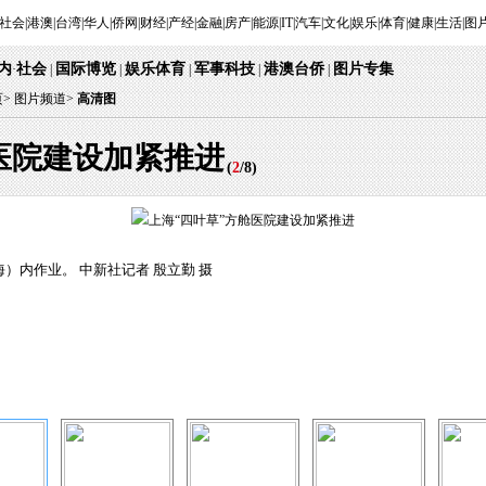
社会
|
港澳
|
台湾
|
华人
|
侨网
|
财经
|
产经
|
金融
|
房产
|
能源
|
IT
|
汽车
|
文化
|
娱乐
|
体育
|
健康
|
生活
|
图
内
社会
国际博览
娱乐体育
军事科技
港澳台侨
图片专集
·
 | 
 | 
 
 | 
 | 
 | 
页
> 
图片频道>
 
高清图
医院建设加紧推进
 (
2
/
8
) 
海）内作业。 中新社记者 殷立勤 摄