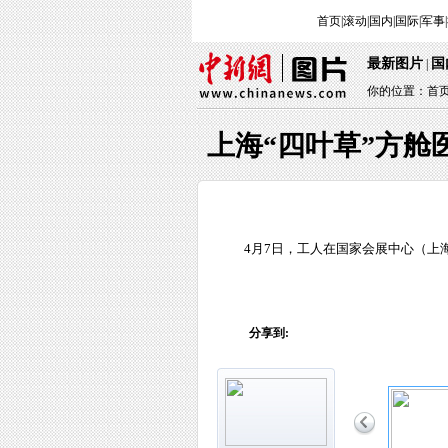
首页
|
滚动
|
国内
|
国际
|
军事
|
最新图片
国
 | 
你的位置：
首
上海“四叶草”方舱
 4月7日，工人在国家会展中心（上
分享到: