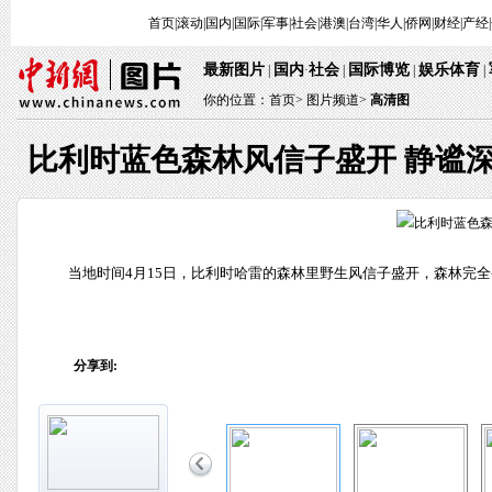
首页
|
滚动
|
国内
|
国际
|
军事
|
社会
|
港澳
|
台湾
|
华人
|
侨网
|
财经
|
产经
|
最新图片
国内
社会
国际博览
娱乐体育
 | 
·
 | 
 | 
 
 | 
你的位置：
首页
> 
图片频道>
 
高清图
比利时蓝色森林风信子盛开 静谧
 当地时间4月15日，比利时哈雷的森林里野生风信子盛开，森林完
分享到: