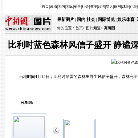
首页
|
滚动
|
国内
|
国际
|
军事
|
社会
|
港澳
|
台湾
|
华人
|
侨网
|
财经
|
产经
|
最新图片
国内
社会
国际博览
娱乐体育
 | 
·
 | 
 | 
 
 | 
你的位置：
首页
> 
图片频道>
 
高清图
比利时蓝色森林风信子盛开 静谧
 当地时间4月15日，比利时哈雷的森林里野生风信子盛开，森林完
分享到: