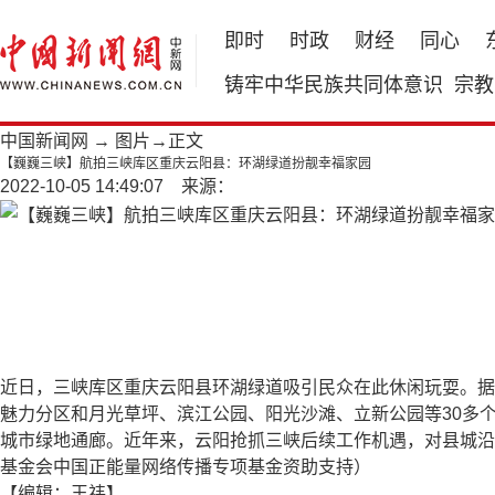
即时
时政
财经
同心
铸牢中华民族共同体意识
宗教
中国新闻网
→
图片
→正文
【巍巍三峡】航拍三峡库区重庆云阳县：环湖绿道扮靓幸福家园
2022-10-05 14:49:07 来源：
近日，三峡库区重庆云阳县环湖绿道吸引民众在此休闲玩耍。据
魅力分区和月光草坪、滨江公园、阳光沙滩、立新公园等30多
城市绿地通廊。近年来，云阳抢抓三峡后续工作机遇，对县城沿
基金会中国正能量网络传播专项基金资助支持）
【编辑：王祎】