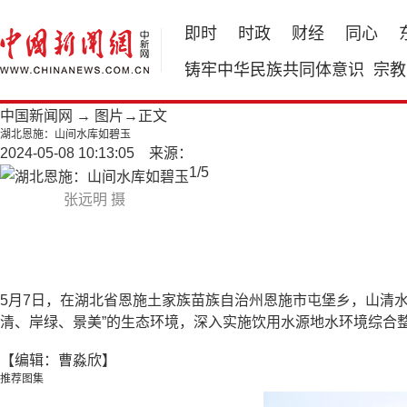
即时
时政
财经
同心
铸牢中华民族共同体意识
宗教
中国新闻网
→
图片
→正文
湖北恩施：山间水库如碧玉
2024-05-08 10:13:05 来源：
1
/
5
张远明 摄
5月7日，在湖北省恩施土家族苗族自治州恩施市屯堡乡，山清
清、岸绿、景美”的生态环境，深入实施饮用水源地水环境综合
【编辑：曹淼欣】
推荐图集