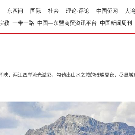
东西问
国际
社会
理论·评论
中国侨网
大
宗教
一带一路
中国—东盟商贸资讯平台
中国新闻周刊
相辉映，两江四岸流光溢彩，勾勒出山水之城的璀璨夏夜，尽显城