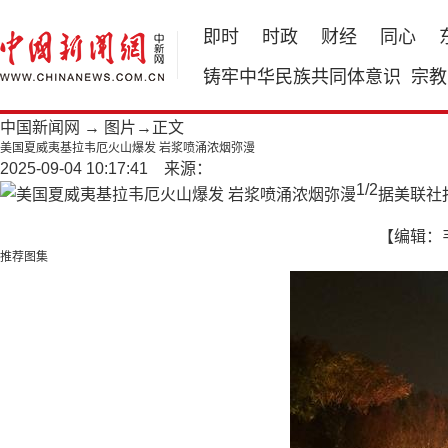
即时
时政
财经
同心
铸牢中华民族共同体意识
宗教
中国新闻网
→
图片
→正文
美国夏威夷基拉韦厄火山爆发 岩浆喷涌浓烟弥漫
2025-09-04 10:17:41 来源：
1
/
2
据美联社
【编辑：
推荐图集