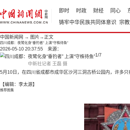
即时
时政
财经
同心
铸牢中华民族共同体意识
宗教
中国新闻网
→
图片
→正文
四川成都：夜鹭化身“垂钓者” 上演“守株待鱼”
2026-05-10 20:37:55 来源：
1
/
7
中新社记者 王磊 摄
5月10日，在四川省成都市成华区沙河三洞古桥公园内，许多只
【编辑：李太源】
推荐图集