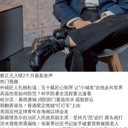
蔡正元入狱2个月最新发声
热门视频
外籍匠人扎根松滋：五十载匠心制琴 让“小城造”吉他走向世界
高温伤害如何防范？科学防暑全流程要点速看
哈尔滨：暴雨袭城 消防部门紧急排水 疏散群众
萌翻香港岛！香港限定熊猫“叮叮车”上街
美国宾州足球青年在海南以球会友
新疆维吾尔自治区人民政府副主席：坚持凡“恐”必打 露头就打
涉水搜救突遇漏电！张家界社区书记徒手破窗营救被困老人