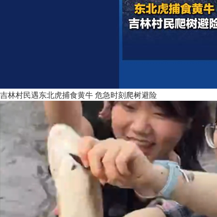
吉林村民遇东北虎捕食黄牛 危急时刻爬树避险