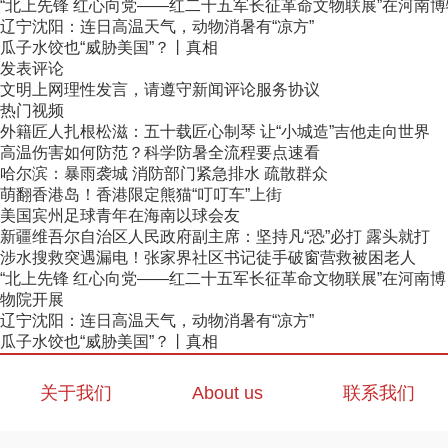
“北上先锋 红心向党——红二十五军长征革命文物联展”在河南
辽宁沈阳：连日高温天气，动物消暑有“凉方”
瓜子水饺也“威胁美国”？丨真相
发表评论
文明上网理性发言，请遵守新闻评论服务协议
热门视频
外籍匠人扎根松滋：五十载匠心制琴 让“小城造”吉他走向世界
高温伤害如何防范？科学防暑全流程要点速看
哈尔滨：暴雨袭城 消防部门紧急排水 疏散群众
萌翻香港岛！香港限定熊猫“叮叮车”上街
美国宾州足球青年在海南以球会友
新疆维吾尔自治区人民政府副主席：坚持凡“恐”必打 露头就打
涉水搜救突遇漏电！张家界社区书记徒手破窗营救被困老人
“北上先锋 红心向党——红二十五军长征革命文物联展”在河南博
物院开展
辽宁沈阳：连日高温天气，动物消暑有“凉方”
瓜子水饺也“威胁美国”？丨真相
关于我们
About us
联系我们