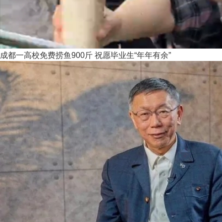
成都一高校免费捞鱼900斤 祝愿毕业生“年年有余”