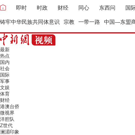
即时
时政
财经
同心
东西问
国
铸牢中华民族共同体意识
宗教
一带一路
中国—东盟
最新
热点
国内
社会
国际
军事
文娱
体育
财经
港澳台侨
微视界
洋腔队
Z世代
澜湄印象