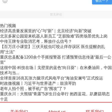
畅言一下
暂无评论
热门视频
经济高质量发展里的“心”与“新”｜北京经济“向新”突破
北京多家公园迎来机器人新员工 “乏脏险难”四类场景优先上岗
中传王牌专业取消艺考，释放什么信号？
【百万庄小课堂】三伏天蚊虫叮咬止痒存误区 医生提醒勿乱
用“土法”
重庆忠县配备1200余个手摇报警器 打通预警信息传递“最后一公
里”
这很中国·科技在场丨戈壁里的蓝色“向日葵”：在米桑油田，中国
技术与当...
全球首座16兆瓦张力腿浮式风电平台“海油安澜号”正式投运
时政微视频丨习近平与世界遗产：鼓浪琴韵
老年人拍个照，被手机广告“围攻”了？
重庆永川：大熊猫“青露”5岁生日会举行 抱西蓝花、趴蘑菇萌态
十足