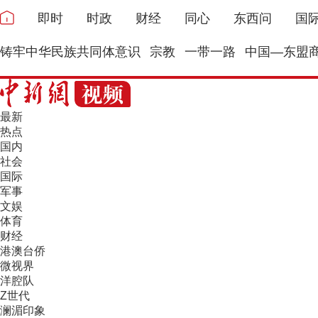
即时
时政
财经
同心
东西问
国
铸牢中华民族共同体意识
宗教
一带一路
中国—东盟
最新
热点
国内
社会
国际
军事
文娱
体育
财经
港澳台侨
微视界
洋腔队
Z世代
澜湄印象