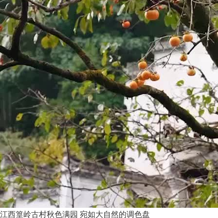
江西篁岭古村秋色满园 宛如大自然的调色盘