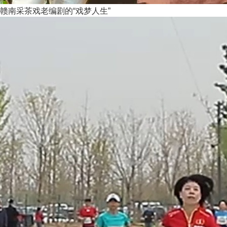
赣南采茶戏老编剧的“戏梦人生”