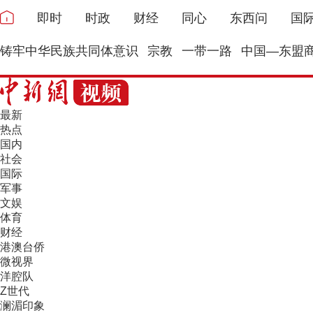
即时
时政
财经
同心
东西问
国
铸牢中华民族共同体意识
宗教
一带一路
中国—东盟
最新
热点
国内
社会
国际
军事
文娱
体育
财经
港澳台侨
微视界
洋腔队
Z世代
澜湄印象