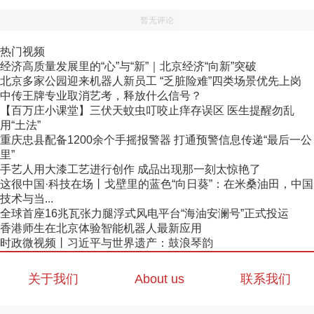
暂无评论
热门视频
经济高质量发展里的“心”与“新”｜北京经济“向新”突破
北京多家公园迎来机器人新员工 “乏脏险难”四类场景优先上岗
中传王牌专业取消艺考，释放什么信号？
【百万庄小课堂】三伏天蚊虫叮咬止痒存误区 医生提醒勿乱
用“土法”
重庆忠县配备1200余个手摇报警器 打通预警信息传递“最后一公
里”
手艺人用大漆工艺进行创作 成品出现那一刻太惊艳了
这很中国·科技在场丨戈壁里的蓝色“向日葵”：在米桑油田，中国
技术与当...
全球首座16兆瓦张力腿浮式风电平台“海油安澜号”正式投运
香港师生在北京体验智能机器人最新应用
时政微视频丨习近平与世界遗产：鼓浪琴韵
关于我们
About us
联系我们