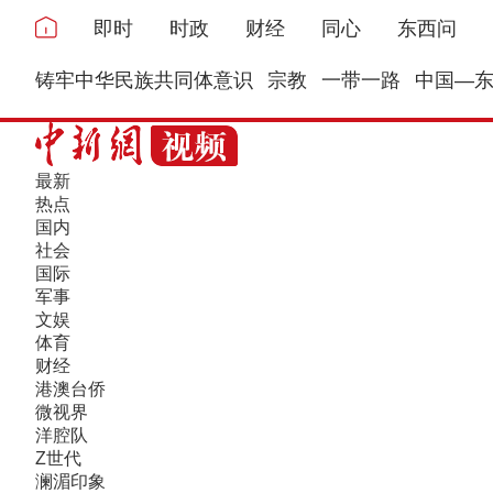
即时
时政
财经
同心
东西问
铸牢中华民族共同体意识
宗教
一带一路
中国—
最新
热点
国内
社会
国际
军事
文娱
体育
财经
港澳台侨
微视界
洋腔队
Z世代
澜湄印象