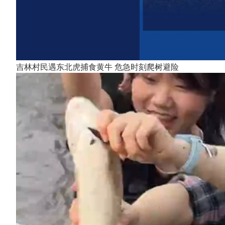
吉林村民遇东北虎捕食黄牛 危急时刻爬树避险