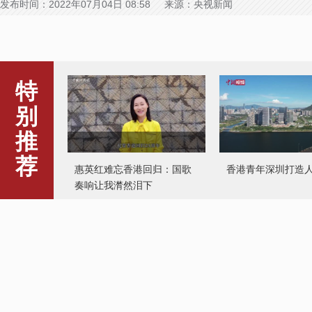
发布时间：2022年07月04日 08:58 来源：央视新闻
特
别
推
荐
惠英红难忘香港回归：国歌
香港青年深圳打造
奏响让我潸然泪下
哥本哈根一大型购物中心发
生枪击事件
丁真现身甘孜文旅
为家乡发展献唱助