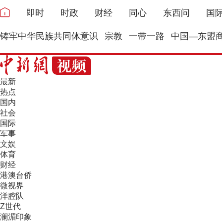
即时
时政
财经
同心
东西问
国
铸牢中华民族共同体意识
宗教
一带一路
中国—东盟
最新
热点
国内
社会
国际
军事
文娱
体育
财经
港澳台侨
微视界
洋腔队
Z世代
澜湄印象