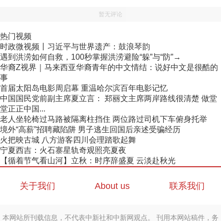
暂无评论
热门视频
时政微视频丨习近平与世界遗产：鼓浪琴韵
遇到洪涝如何自救，100秒掌握洪涝避险“躲”与“防”→
华裔Z视界｜马来西亚华裔青年的中文情结：说好中文是很酷的
事
首届太阳岛电影周启幕 重温哈尔滨百年电影记忆
中国国民党前副主席夏立言： 郑丽文主席两岸路线很清楚 做堂
堂正正中国...
老人坐轮椅过马路被隔离柱挡住 两位路过司机下车俯身托举
境外“高薪”招聘藏陷阱 男子逃生回国后亲述受骗经历
火把映古城 八方游客四川会理踏歌起舞
宁夏西吉：火石寨星轨奇观照亮夏夜
【循着节气看山河】立秋：时序辞盛夏 云淡赴秋光
关于我们
About us
联系我们
本网站所刊载信息，不代表中新社和中新网观点。 刊用本网站稿件，务