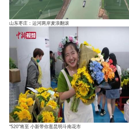
山东枣庄：运河两岸麦浪翻滚
“520”将至 小新带你逛昆明斗南花市