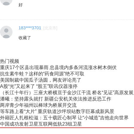
好
183****3701
[
北京市
]
收藏了
热门视频
重庆17个区县出现暴雨 忠县境内多条河流涨水树木倒伏
抗生素牛蛙？这样的“药食同源”绝不可取
美国制裁中国瓜子汤圆，网友评论亮了
A股“光”又起来了 “股王”联讯仪器涨停
（长江十年行）三座大桥横亘于金沙江干流 桥名“见证”高原发
潘曦：坚持露头就打 新疆公安机关依法推进反恐工作
两岸青少年福州以棒球为桥展开交流
等车路上看“大片” 重庆轨道沙坪坝站数字巨幕成新风景
外籍匠人扎根松滋：五十载匠心制琴 让“小城造”吉他走向世界
中国成功发射卫星互联网低轨23组卫星