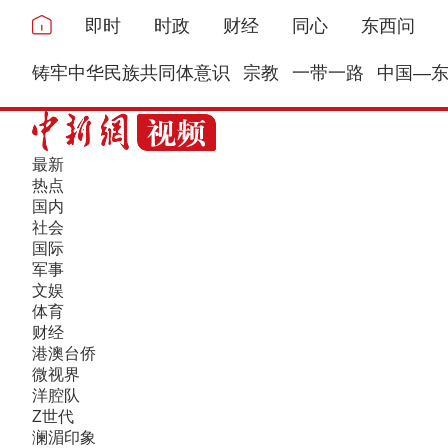
即时
时政
财经
同心
东西问
铸牢中华民族共同体意识
宗教
一带一路
中国—
最新
热点
国内
社会
国际
军事
文娱
体育
财经
港澳台侨
微视界
洋腔队
Z世代
澜湄印象