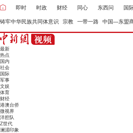
即时
时政
财经
同心
东西问
国
铸牢中华民族共同体意识
宗教
一带一路
中国—东盟
最新
热点
国内
社会
国际
军事
文娱
体育
财经
港澳台侨
微视界
洋腔队
Z世代
澜湄印象