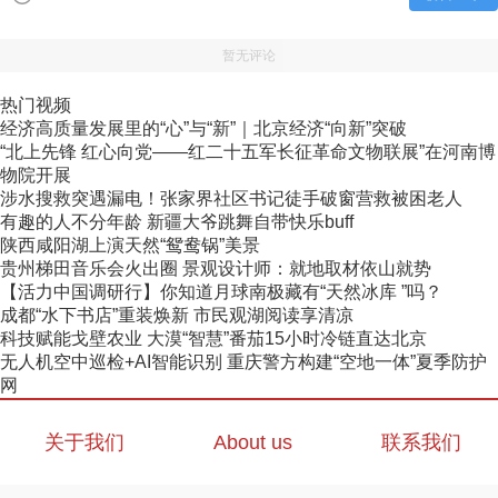
暂无评论
热门视频
经济高质量发展里的“心”与“新”｜北京经济“向新”突破
“北上先锋 红心向党——红二十五军长征革命文物联展”在河南博
物院开展
涉水搜救突遇漏电！张家界社区书记徒手破窗营救被困老人
有趣的人不分年龄 新疆大爷跳舞自带快乐buff
陕西咸阳湖上演天然“鸳鸯锅”美景
贵州梯田音乐会火出圈 景观设计师：就地取材依山就势
【活力中国调研行】你知道月球南极藏有“天然冰库 ”吗？
成都“水下书店”重装焕新 市民观湖阅读享清凉
科技赋能戈壁农业 大漠“智慧”番茄15小时冷链直达北京
无人机空中巡检+AI智能识别 重庆警方构建“空地一体”夏季防护
网
关于我们
About us
联系我们