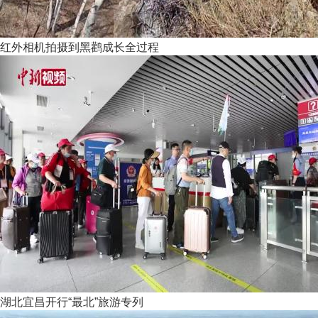
红外相机拍摄到黑鹳成长全过程
湖北宜昌开行“最北”旅游专列