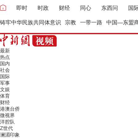
即时
时政
财经
同心
东西问
国
铸牢中华民族共同体意识
宗教
一带一路
中国—东盟
最新
热点
国内
社会
国际
军事
文娱
体育
财经
港澳台侨
微视界
洋腔队
Z世代
澜湄印象