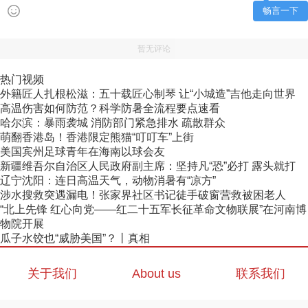
畅言一下
暂无评论
热门视频
外籍匠人扎根松滋：五十载匠心制琴 让“小城造”吉他走向世界
高温伤害如何防范？科学防暑全流程要点速看
哈尔滨：暴雨袭城 消防部门紧急排水 疏散群众
萌翻香港岛！香港限定熊猫“叮叮车”上街
美国宾州足球青年在海南以球会友
新疆维吾尔自治区人民政府副主席：坚持凡“恐”必打 露头就打
辽宁沈阳：连日高温天气，动物消暑有“凉方”
涉水搜救突遇漏电！张家界社区书记徒手破窗营救被困老人
“北上先锋 红心向党——红二十五军长征革命文物联展”在河南博
物院开展
瓜子水饺也“威胁美国”？丨真相
关于我们
About us
联系我们