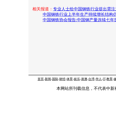
相关报道：
专业人士给中国钢铁行业提出需注
中国钢铁行业上半年生产持续增长结构
中国钢铁协会报告:中国钢产量连续七年
首页
-
新闻
-
国际
-
财经
-
体育
-
娱乐
-
港澳
-
台湾
-
华人
-
IT
-
教育
-
本网站所刊载信息，不代表中新