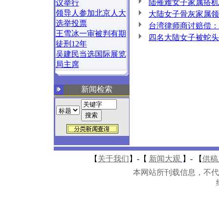
陆罹难女子家属搭机
议举行
领导人参加北京人大
大陆女子骨灰家属领
选举投票
台湾律师商讨赔偿：
王雪冰一审被判有期
四名大陆女子被蛇头
徒刑12年
吴建民当选国际展览
局主席
新闻检索
【
关于我们
】-
【
新闻大观
】-
【
供稿
本网站所刊载信息，不代