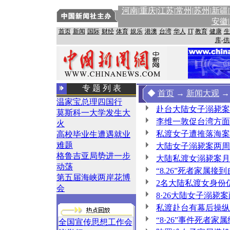
河南
|
重庆
|江苏
|
常州
|
苏州
|
新疆
|
安徽
|
首页
-
新闻
-
国际
-
财经
-
体育
-
娱乐
-
港澳
-
台湾
-
华人
-
IT
-
教育
-
健康
-
生
库
-
供
专 题 列 表
◆
首页
→
新闻大观
温家宝总理四国行
赴台大陆女子溺毙案
莫斯科一大学发生大
李维一敦促台湾方面尽
火
私渡女子遭推落海案将
高校毕业生遭遇就业
难题
大陆女子溺毙案两周
格鲁吉亚局势进一步
大陆私渡女溺毙案月
动荡
“8.26”死者家属
第五届海峡两岸花博
2名大陆私渡女身份
会
8·26大陆女子溺
私渡赴台有幕后操纵
“8·26”事件死者
全国宣传思想工作会