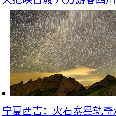
宁夏西吉：火石寨星轨奇