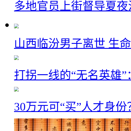
多地官员上街督导夏夜
山西临汾男子离世 生
打拐一线的“无名英雄
30万元可“买”人才身