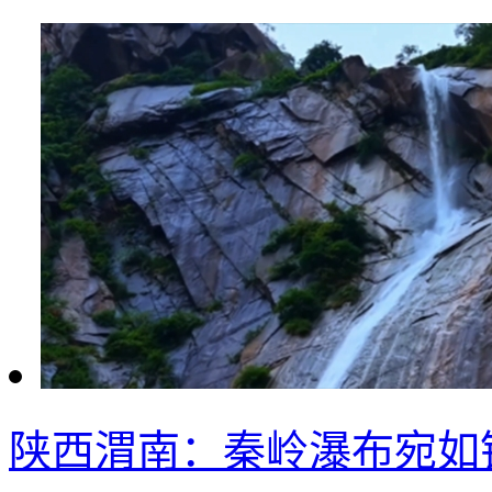
陕西渭南：秦岭瀑布宛如