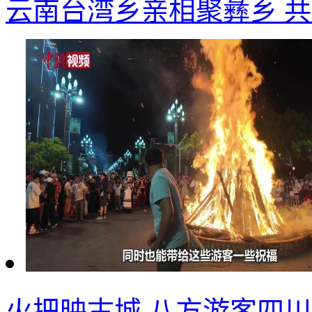
云南台湾乡亲相聚彝乡 
火把映古城 八方游客四