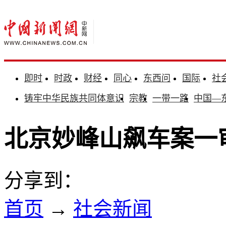
即时
时政
财经
同心
东西问
国际
社
铸牢中华民族共同体意识
宗教
一带一路
中国—
北京妙峰山飙车案一
分享到：
首页
→
社会新闻