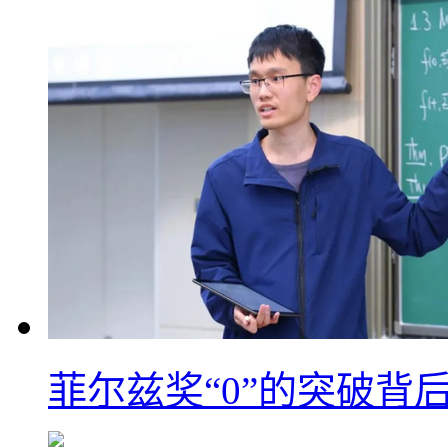
菲尔兹奖“0”的突破背