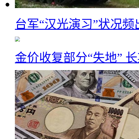
台军“汉光演习”状况频
金价收复部分“失地” 