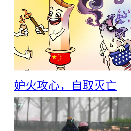
妒火攻心，自取灭亡