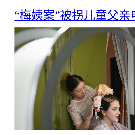
“梅姨案”被拐儿童父