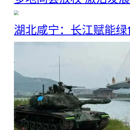
湖北咸宁：长江赋能绿