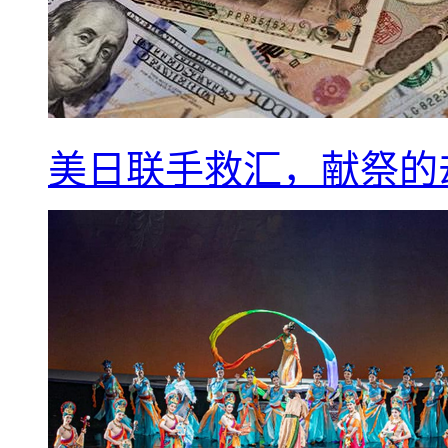
美日联手救汇，献祭的