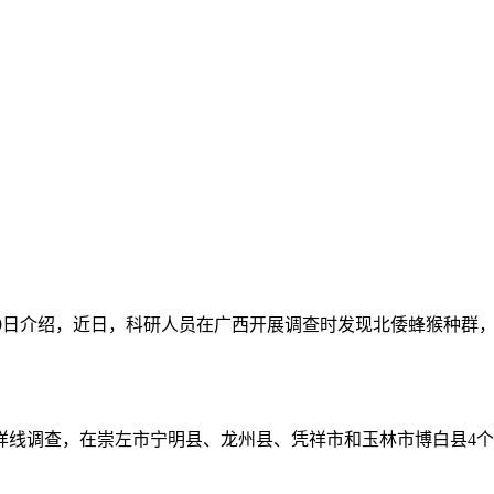
林业局9日介绍，近日，科研人员在广西开展调查时发现北倭蜂猴种
的样线调查，在崇左市宁明县、龙州县、凭祥市和玉林市博白县4