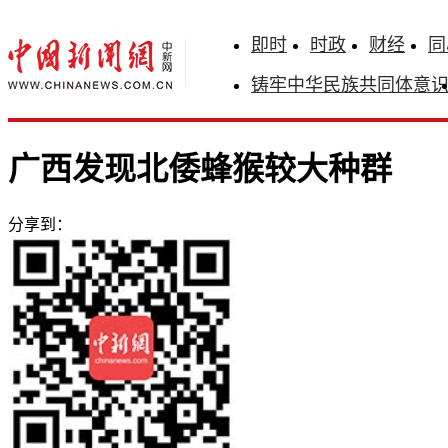
即时
时政
财经
同
铸牢中华民族共同体意
广西发现北倭蜂猴较大种群
分享到：