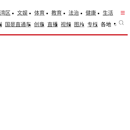
湾区
文娱
体育
教育
法治
健康
生活
刊
国是直通车
创意
直播
视频
图片
专栏
各地