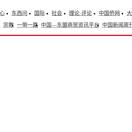
心
东西问
国际
社会
理论·评论
中国侨网
大
识
宗教
一带一路
中国—东盟商贸资讯平台
中国新闻周