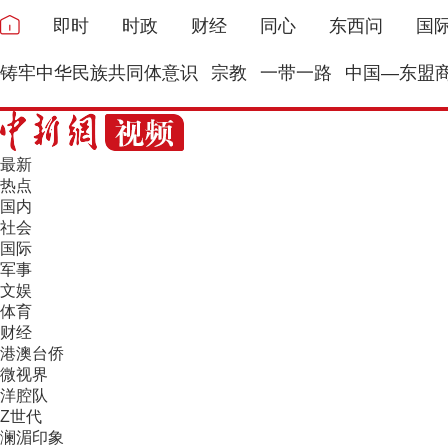
即时
时政
财经
同心
东西问
国
铸牢中华民族共同体意识
宗教
一带一路
中国—东盟
最新
热点
国内
社会
国际
军事
文娱
体育
财经
港澳台侨
微视界
洋腔队
Z世代
澜湄印象