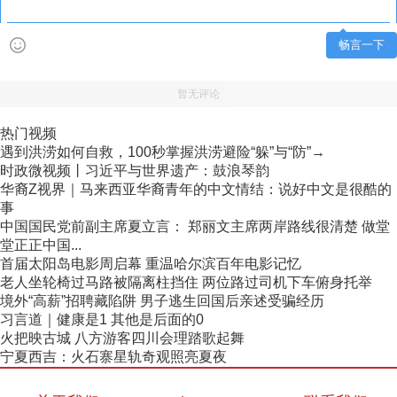
畅言一下
暂无评论
热门视频
遇到洪涝如何自救，100秒掌握洪涝避险“躲”与“防”→
时政微视频丨习近平与世界遗产：鼓浪琴韵
华裔Z视界｜马来西亚华裔青年的中文情结：说好中文是很酷的
事
中国国民党前副主席夏立言： 郑丽文主席两岸路线很清楚 做堂
堂正正中国...
首届太阳岛电影周启幕 重温哈尔滨百年电影记忆
老人坐轮椅过马路被隔离柱挡住 两位路过司机下车俯身托举
境外“高薪”招聘藏陷阱 男子逃生回国后亲述受骗经历
习言道｜健康是1 其他是后面的0
火把映古城 八方游客四川会理踏歌起舞
宁夏西吉：火石寨星轨奇观照亮夏夜