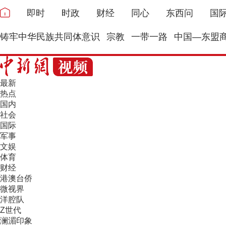
即时
时政
财经
同心
东西问
国
铸牢中华民族共同体意识
宗教
一带一路
中国—东盟
最新
热点
国内
社会
国际
军事
文娱
体育
财经
港澳台侨
微视界
洋腔队
Z世代
澜湄印象