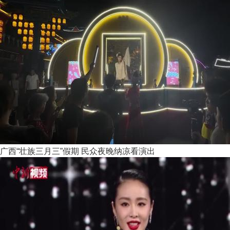
广西“壮族三月三”假期 民众夜晚纳凉看演出