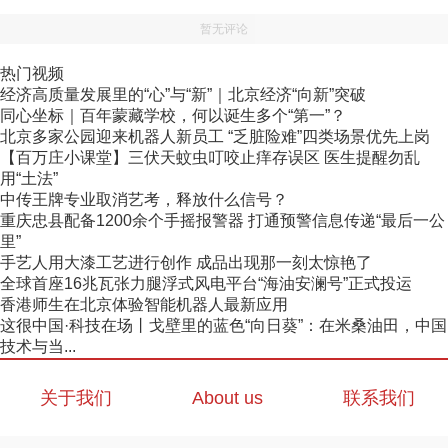
暂无评论
热门视频
经济高质量发展里的“心”与“新”｜北京经济“向新”突破
同心坐标｜百年蒙藏学校，何以诞生多个“第一”？
北京多家公园迎来机器人新员工 “乏脏险难”四类场景优先上岗
【百万庄小课堂】三伏天蚊虫叮咬止痒存误区 医生提醒勿乱
用“土法”
中传王牌专业取消艺考，释放什么信号？
重庆忠县配备1200余个手摇报警器 打通预警信息传递“最后一公
里”
手艺人用大漆工艺进行创作 成品出现那一刻太惊艳了
全球首座16兆瓦张力腿浮式风电平台“海油安澜号”正式投运
香港师生在北京体验智能机器人最新应用
这很中国·科技在场丨戈壁里的蓝色“向日葵”：在米桑油田，中国
技术与当...
关于我们
About us
联系我们