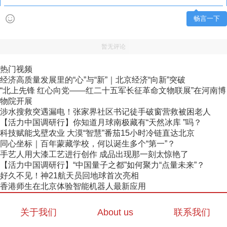
畅言一下
暂无评论
热门视频
经济高质量发展里的“心”与“新”｜北京经济“向新”突破
“北上先锋 红心向党——红二十五军长征革命文物联展”在河南博
物院开展
涉水搜救突遇漏电！张家界社区书记徒手破窗营救被困老人
【活力中国调研行】你知道月球南极藏有“天然冰库 ”吗？
科技赋能戈壁农业 大漠“智慧”番茄15小时冷链直达北京
同心坐标｜百年蒙藏学校，何以诞生多个“第一”？
手艺人用大漆工艺进行创作 成品出现那一刻太惊艳了
【活力中国调研行】“中国量子之都”如何聚力“点量未来”？
好久不见！神21航天员回地球首次亮相
香港师生在北京体验智能机器人最新应用
关于我们
About us
联系我们