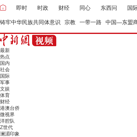
即时
时政
财经
同心
东西问
国
铸牢中华民族共同体意识
宗教
一带一路
中国—东盟
最新
热点
国内
社会
国际
军事
文娱
体育
财经
港澳台侨
微视界
洋腔队
Z世代
澜湄印象