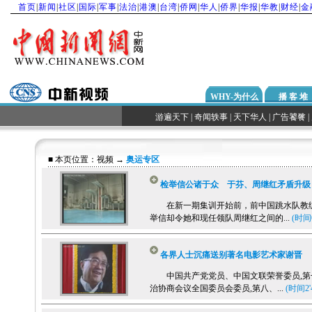
首页
|
新闻
|
社区
|
国际
|
军事
|
法治
|
港澳
|
台湾
|
侨网
|
华人
|
侨界
|
华报
|
华教
|
财经
|
金
WHY-为什么
播 客 堆
游遍天下
|
奇闻轶事
|
天下华人
|
广告饕餮
|
■ 本页位置：
视频
→
奥运专区
检举信公诸于众 于芬、周继红矛盾升级
在新一期集训开始前，前中国跳水队教
举信却令她和现任领队周继红之间的...
(时间0
各界人士沉痛送别著名电影艺术家谢晋
中国共产党党员、中国文联荣誉委员,第
治协商会议全国委员会委员,第八、...
(时间2'4