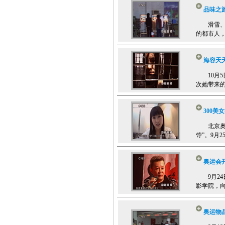
品味之
滑雪、徒
的都市人，
海容天
10月5日
次她带来的
300美
北京奥运
饽”。9月
奥运会
9月24
影学院，向
奥运物品