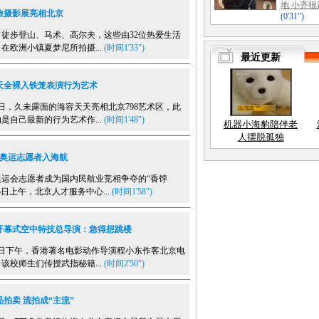
旅摄影展亮相北京
步登山、马术、高尔夫，这些由32位热爱生活
在欧洲小镇夏梦尼所拍摄...
(时间1'33")
天全裸入铁笼表演行为艺术
，久未露面的海容天天亮相北京798艺术区，此
是自己最新的行为艺术作...
(时间1'48")
女奥运志愿者入海航
会志愿者成为国内民航业竞相争夺的“香饽
25日上午，北京人才服务中心...
(时间1'58")
开幕式空中特技总导演：急得想跳楼
日下午，香港著名电影动作导演程小东作客北京电
该校师生们传授武指秘籍...
(时间2'50")
拍卖 流拍成“主流”