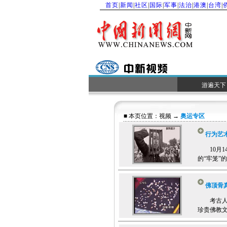
首页
|
新闻
|
社区
|
国际
|
军事
|
法治
|
港澳
|
台湾
|
游遍天下
■ 本页位置：
视频
→
奥运专区
行为艺
10月14
的“牢笼”
佛顶骨
考古人员
珍贵佛教文