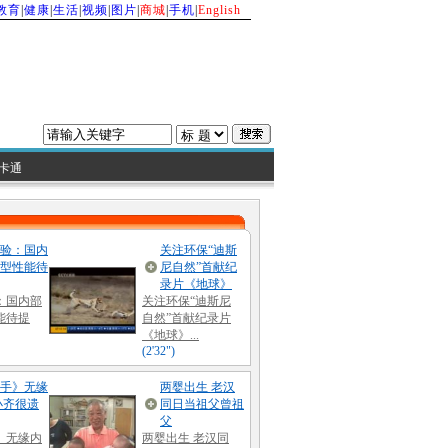
教育
|
健康
|
生活
|
视频
|
图片
|
商城
|
手机
|
English
卡通