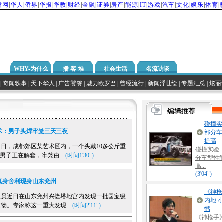
侨网
|
华人
|
侨界
|
华报
|
华教
|
财经
|
金融
|
证券
|
房产
|
能源
|
IT
|
游戏
|
汽车
|
文化
|
娱乐
|
体育
|
WHY-为什么
播 客 堆
社会生活
名流访谈
|
奇闻轶事
|
天下华人
|
广告饕餮
|
魅力欧罗巴
|
曾经流行
|
新闻浮世绘
|
专题汇总
|
炫丽
术：男子头焊牢笼三天三夜
日，成都郊区某艺术区内，一个头戴10多公斤重
的男子正在解套，牢笼由...
(时间1'30")
真身舍利现身山东兖州
近日在山东兖州兴隆塔地宫内发现一批国宝级
物。专家称这一重大发现...
(时间2'11")