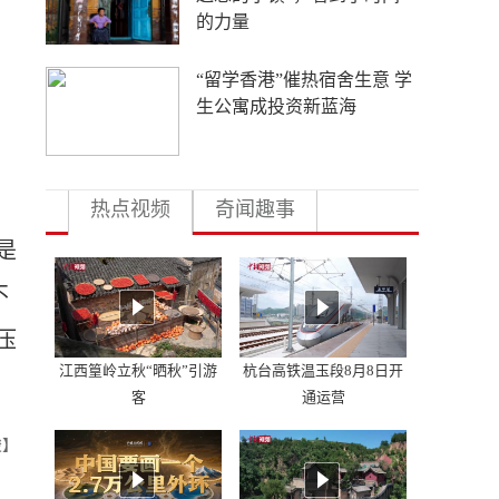
的力量
“留学香港”催热宿舍生意 学
生公寓成投资新蓝海
热点视频
奇闻趣事
是
不
压
江西篁岭立秋“晒秋”引游
杭台高铁温玉段8月8日开
客
通运营
骏】