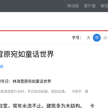
移动版
客户端
微
字号：
大
中
小
雪原宛如童话世界
动
克斯县琼库什台村，冬日如诗如画，宛如仙境。 卡哈尔 摄