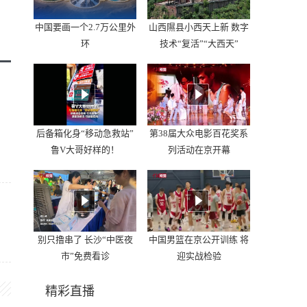
中国要画一个2.7万公里外
山西隰县小西天上新 数字
环
技术“复活”“大西天”
后备箱化身“移动急救站”
第38届大众电影百花奖系
鲁V大哥好样的！
列活动在京开幕
别只撸串了 长沙“中医夜
中国男篮在京公开训练 将
市”免费看诊
迎实战检验
精彩直播