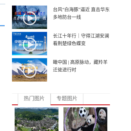
台风“白海豚”逼近 直击华东
多地防台一线
长江十年行｜守得江湖安澜
看荆楚绿色蝶变
瞰中国 | 高原脉动，藏羚羊
迁徙进行时
热门图片
专题图片