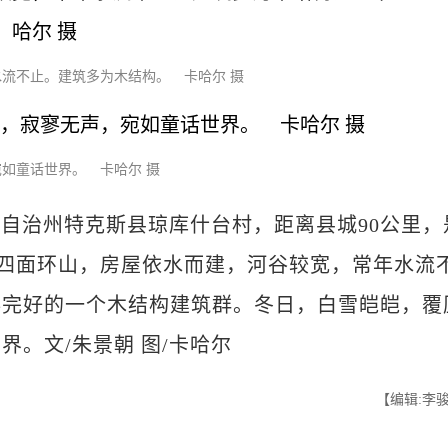
流不止。建筑多为木结构。 卡哈尔 摄
如童话世界。 卡哈尔 摄
自治州特克斯县琼库什台村，距离县城90公里，
村庄四面环山，房屋依水而建，河谷较宽，常年水流
存完好的一个木结构建筑群。冬日，白雪皑皑，覆
。文/朱景朝 图/卡哈尔
【编辑:李