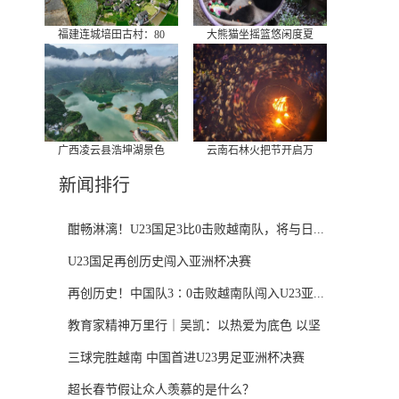
福建连城培田古村：80
大熊猫坐摇篮悠闲度夏
广西凌云县浩坤湖景色
云南石林火把节开启万
新闻排行
酣畅淋漓！U23国足3比0击败越南队，将与日...
U23国足再创历史闯入亚洲杯决赛
再创历史！中国队3∶0击败越南队闯入U23亚...
教育家精神万里行｜吴凯：以热爱为底色 以坚
守...
三球完胜越南 中国首进U23男足亚洲杯决赛
超长春节假让众人羡慕的是什么？