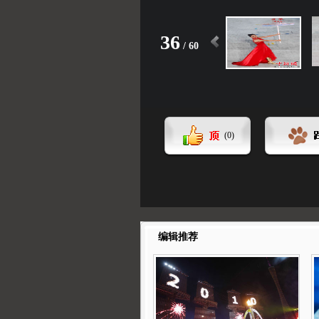
36
/
60
(
0
)
编辑推荐