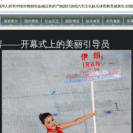
网
|
华人
|
侨界
|
华报
|
华教
|
财经
|
金融
|
证券
|
房产
|
能源
|
IT
|
游戏
|
汽车
|
文化
|
娱乐
|
体育
|
教育
|
健康
|
生活
|
视
最新图片
国内聚焦
社会百态
国际博览
娱乐体育
时尚魅影
军
容——开幕式上的美丽引导员