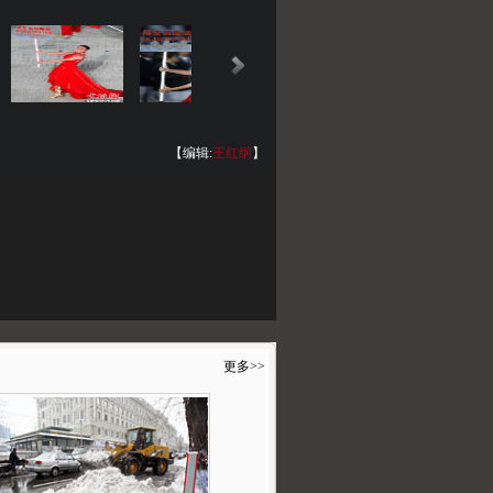
【编辑:
王红纲
】
更多>>