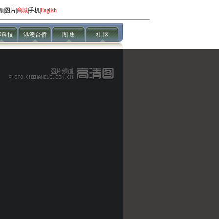
频
|
图片
|
商城
|
手机
|
English
事科技
港澳台侨
图 集
社 区