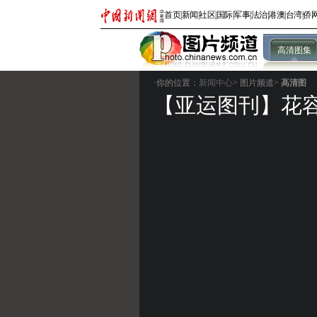
首页
|
新闻
|
社区
|
国际
|
军事
|
法治
|
港澳
|
台湾
|
侨
高清图集
·你的位置：
新闻中心
>
图片频道>
高清图
【亚运图刊】花