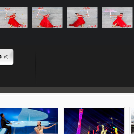
(
0
)