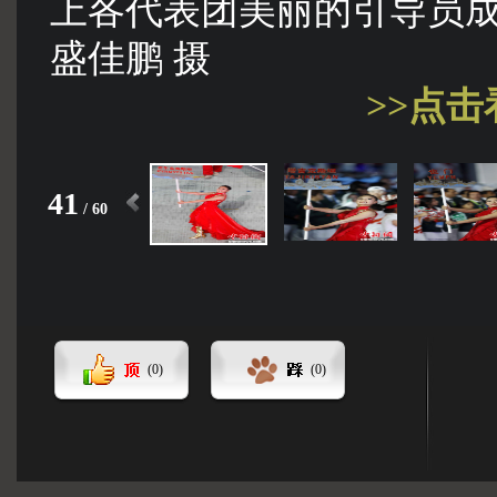
上各代表团美丽的引导员
盛佳鹏 摄
>>点
41
/
60
(
0
)
(
0
)