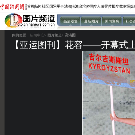
首页
|
新闻
|
社区
|
国际
|
军事
|
法治
|
港澳
|
台湾
|
侨网
|
华人
|
侨界
|
华报
|
华教
|
财经
|
金
高清图集
最新图片
国内聚焦
社会
·你的位置：
新闻中心
>
图片频道>
高清图
【亚运图刊】花容——开幕式