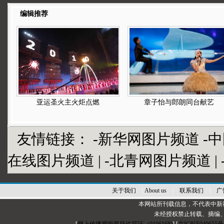
编辑推荐
亚运圣火主火炬点燃
章子怡与郎朗同台献艺
友情链接：
-新华网图片频道
-
在线图片频道
|
-北青网图片频道
|
关于我们
|
About us
|
联系我们
|
广
本网站所刊载信息，不代表中新
未经授权禁止转载、摘编