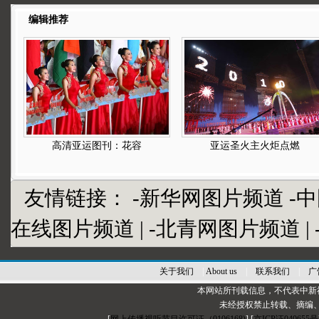
编辑推荐
高清亚运图刊：花容
亚运圣火主火炬点燃
友情链接：
-新华网图片频道
-
在线图片频道
|
-北青网图片频道
|
关于我们
|
About us
|
联系我们
|
广
本网站所刊载信息，不代表中新
未经授权禁止转载、摘编