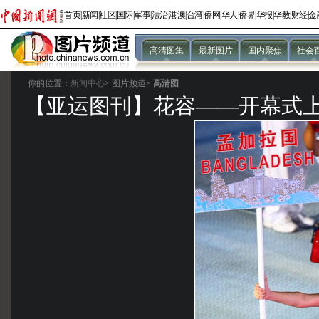
首页
|
新闻
|
社区
|
国际
|
军事
|
法治
|
港澳
|
台湾
|
侨网
|
华人
|
侨界
|
华报
|
华教
|
财经
|
金
高清图集
最新图片
国内聚焦
社会
·你的位置：
新闻中心
>
图片频道>
高清图
【亚运图刊】花容——开幕式