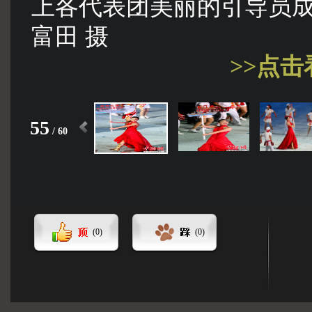
上各代表团美丽的引导员
富田 摄
>>点
55
/
60
(
0
)
(
0
)