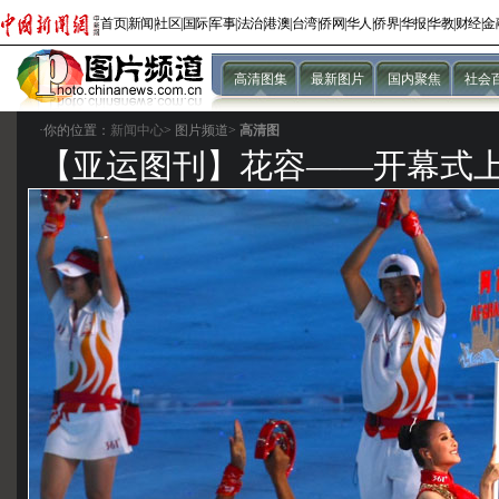
首页
|
新闻
|
社区
|
国际
|
军事
|
法治
|
港澳
|
台湾
|
侨网
|
华人
|
侨界
|
华报
|
华教
|
财经
|
金
高清图集
最新图片
国内聚焦
社会
·你的位置：
新闻中心
>
图片频道>
高清图
【亚运图刊】花容——开幕式