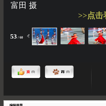
富田 摄
>>点
53
/
60
(
0
)
(
0
)
编辑推荐