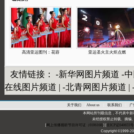
高清亚运图刊：花容
亚运圣火主火炬点燃
友情链接：
-新华网图片频道
-
在线图片频道
|
-北青网图片频道
|
关于我们
|
About us
|
联系我们
|
广
本网站所刊载信息，不代表中新
未经授权禁止转载、摘编
[
网上传播视听节目许可证（0106168)
] [
京ICP证040655号
Copyright ©1999-2