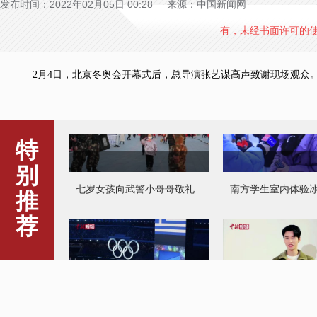
发布时间：2022年02月05日 00:28 来源：中国新闻网
有，未经书面许可的
2月4日，北京冬奥会开幕式后，总导演张艺谋高声致谢现场观众
七岁女孩向武警小哥哥敬礼
南方学生室内体验
特
别
推
荐
张艺谋冬奥开幕式后感谢现
龚俊用四川话为中
场观众
表团加油