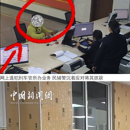
网上逃犯到车管所办业务 民辅警沉着应对将其抓获