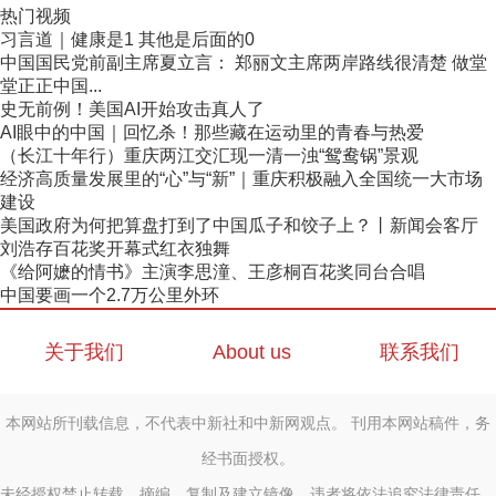
热门视频
习言道｜健康是1 其他是后面的0
中国国民党前副主席夏立言： 郑丽文主席两岸路线很清楚 做堂
堂正正中国...
史无前例！美国AI开始攻击真人了
AI眼中的中国｜回忆杀！那些藏在运动里的青春与热爱
（长江十年行）重庆两江交汇现一清一浊“鸳鸯锅”景观
经济高质量发展里的“心”与“新”｜重庆积极融入全国统一大市场
建设
美国政府为何把算盘打到了中国瓜子和饺子上？丨新闻会客厅
刘浩存百花奖开幕式红衣独舞
《给阿嬷的情书》主演李思潼、王彦桐百花奖同台合唱
中国要画一个2.7万公里外环
关于我们
About us
联系我们
本网站所刊载信息，不代表中新社和中新网观点。 刊用本网站稿件，务
经书面授权。
未经授权禁止转载、摘编、复制及建立镜像，违者将依法追究法律责任。