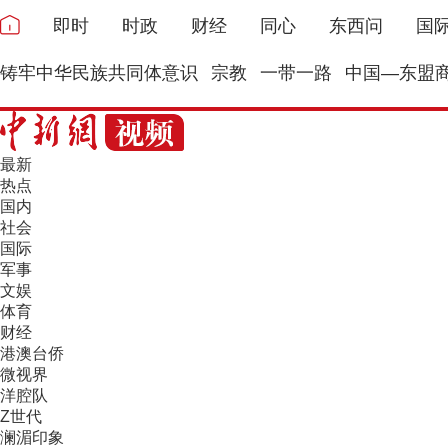
即时
时政
财经
同心
东西问
国
铸牢中华民族共同体意识
宗教
一带一路
中国—东盟
最新
热点
国内
社会
国际
军事
文娱
体育
财经
港澳台侨
微视界
洋腔队
Z世代
澜湄印象