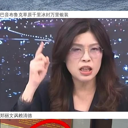
巴音布鲁克草原千里冰封万里银装
郑丽文讽赖清德