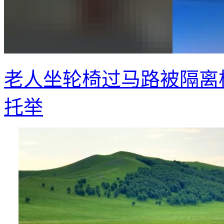
老人坐轮椅过马路被隔离
托举