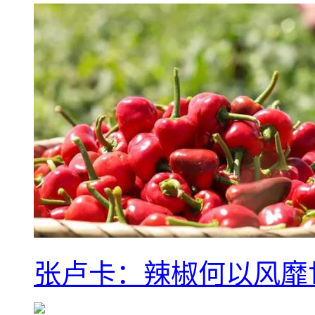
张卢卡：辣椒何以风靡