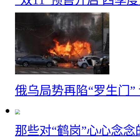
俄乌局势再陷“罗生门”
那些对“鹤岗”心心念