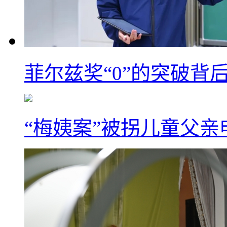
菲尔兹奖“0”的突破背
“梅姨案”被拐儿童父