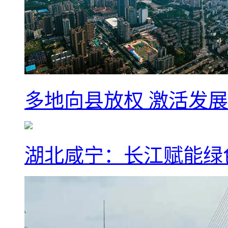
多地向县放权 激活发
湖北咸宁：长江赋能绿