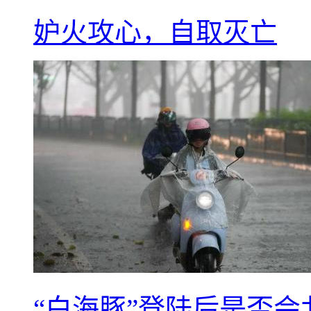
妒火攻心，自取灭亡
“白海豚”登陆后是否会