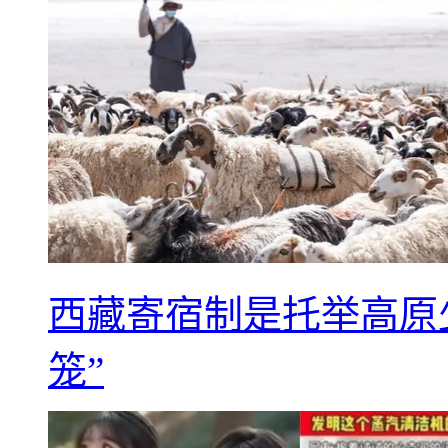
西藏寄宿制是托举高原
笼”