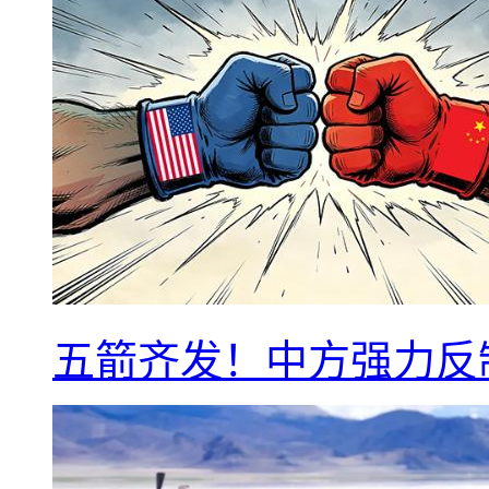
五箭齐发！中方强力反