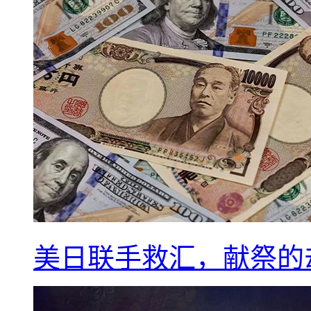
美日联手救汇，献祭的