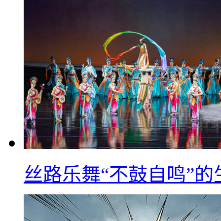
丝路乐舞“不鼓自鸣”