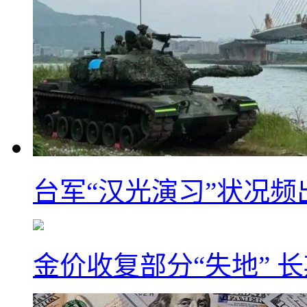
台军“汉光演习”状况频
金价收复部分“失地” 