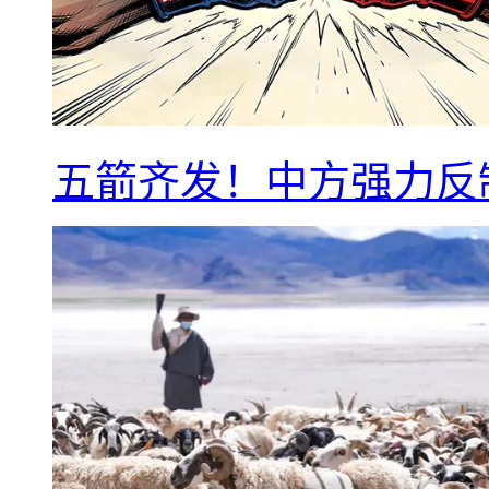
五箭齐发！中方强力反