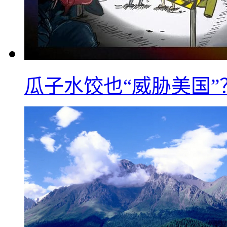
瓜子水饺也“威胁美国”