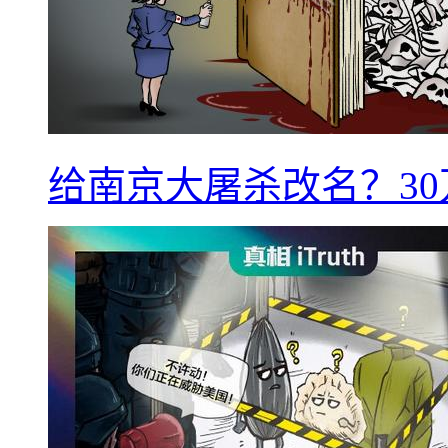
给南京大屠杀改名？3