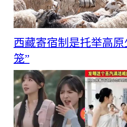
西藏寄宿制是托举高原
笼”