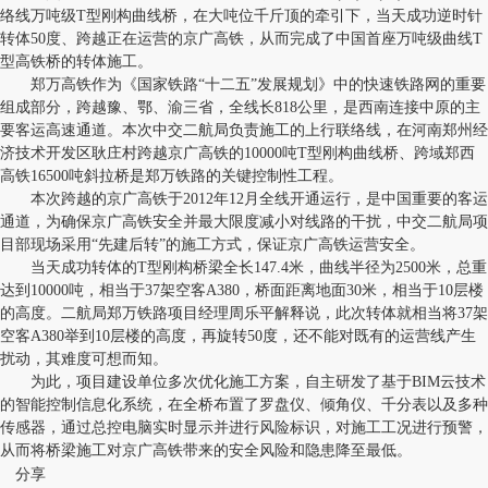
络线万吨级T型刚构曲线桥，在大吨位千斤顶的牵引下，当天成功逆时针
转体50度、跨越正在运营的京广高铁，从而完成了中国首座万吨级曲线T
型高铁桥的转体施工。
郑万高铁作为《国家铁路“十二五”发展规划》中的快速铁路网的重要
组成部分，跨越豫、鄂、渝三省，全线长818公里，是西南连接中原的主
要客运高速通道。本次中交二航局负责施工的上行联络线，在河南郑州经
济技术开发区耿庄村跨越京广高铁的10000吨T型刚构曲线桥、跨域郑西
高铁16500吨斜拉桥是郑万铁路的关键控制性工程。
本次跨越的京广高铁于2012年12月全线开通运行，是中国重要的客运
通道，为确保京广高铁安全并最大限度减小对线路的干扰，中交二航局项
目部现场采用“先建后转”的施工方式，保证京广高铁运营安全。
当天成功转体的T型刚构桥梁全长147.4米，曲线半径为2500米，总重
达到10000吨，相当于37架空客A380，桥面距离地面30米，相当于10层楼
的高度。二航局郑万铁路项目经理周乐平解释说，此次转体就相当将37架
空客A380举到10层楼的高度，再旋转50度，还不能对既有的运营线产生
扰动，其难度可想而知。
为此，项目建设单位多次优化施工方案，自主研发了基于BIM云技术
的智能控制信息化系统，在全桥布置了罗盘仪、倾角仪、千分表以及多种
传感器，通过总控电脑实时显示并进行风险标识，对施工工况进行预警，
从而将桥梁施工对京广高铁带来的安全风险和隐患降至最低。
分享